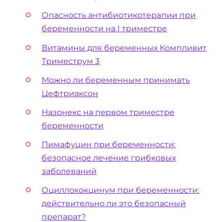
Опасность антибиотикотерапии при
беременности на I триместре
Витамины для беременных Компливит
Триместрум 3
Можно ли беременным принимать
Цефтриаксон
Назонекс на первом триместре
беременности
Пимафуцин при беременности:
безопасное лечение грибковых
заболеваний
Оциллококцинум при беременности:
действительно ли это безопасный
препарат?