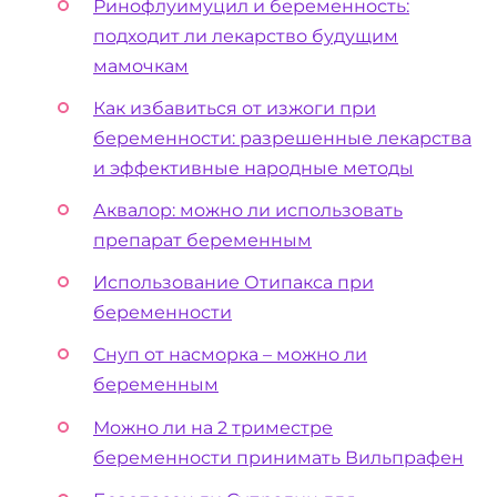
Ринофлуимуцил и беременность:
подходит ли лекарство будущим
мамочкам
Как избавиться от изжоги при
беременности: разрешенные лекарства
и эффективные народные методы
Аквалор: можно ли использовать
препарат беременным
Использование Отипакса при
беременности
Снуп от насморка – можно ли
беременным
Можно ли на 2 триместре
беременности принимать Вильпрафен