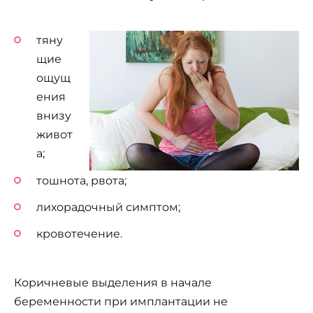
тяну
щие
ощущ
ения
внизу
живот
а;
тошнота, рвота;
лихорадочный симптом;
кровотечение.
Коричневые выделения в начале
беременности при имплантации не