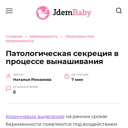
Перейти
к
содержанию
ГЛАВНАЯ
»
БЕРЕМЕННОСТЬ
»
ПРОБЛЕМЫ ПРИ
БЕРЕМЕННОСТИ
Патологическая секреция в
процессе вынашивания
АВТОР
НА ЧТЕНИЕ
Наталья Романова
7 мин
КОММЕНТАРИИ
0
Коричневые выделения
на ранних сроках
беременности появляются под воздействием