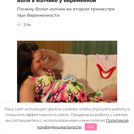
Боли в копчике у беременной
Почему болит копчик во втором триместре
при беременности
3.9к.
Наш сайт использует файлы cookies, чтобы улучшить работу и
Выделения желтого цвета у
повысить эффективность сайта. Продолжая работу с сайтом,
вы соглашаетесь с использованием нами cookies
Политикой
беременных
конфиденциальности
OK
Почему при беременности в первом