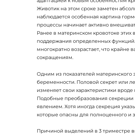
адаптацией к новым особенностям кро
Животик на этом сроке заметен абсол
наблюдается особенная картина гормо
процессы начинает активно вмешиват
Ранее в материнском кровотоке этих 
поддержания определенных функций. 
многократно возрастает, что крайне 
сокращениям.
Одним из показателей материнского 
беременности. Половой секрет или л
изменяет свои характеристики вроде г
Подобные преобразования секреции 
явлением. Хотя иногда секреция указ
которые опасны для полноценного и з
Причиной выделений в 3 триместре в