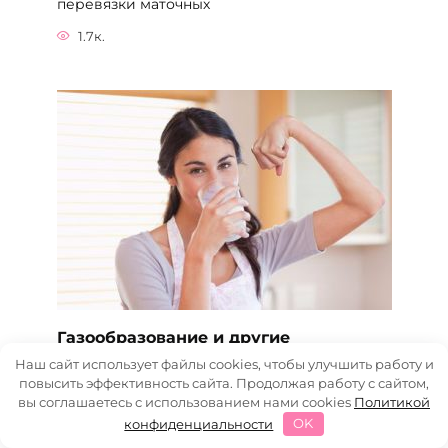
перевязки маточных
1.7к.
Газообразование и другие
неприятные ощущения после
Наш сайт использует файлы cookies, чтобы улучшить работу и
повысить эффективность сайта. Продолжая работу с сайтом,
кесарева сечения
вы соглашаетесь с использованием нами cookies
Политикой
После кесарева газы беспокоят многих
конфиденциальности
OK
рожениц: операция