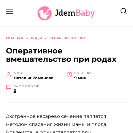
Перейти
к
содержанию
ГЛАВНАЯ
»
РОДЫ
»
КЕСАРЕВО СЕЧЕНИЕ
Оперативное
вмешательство при родах
АВТОР
НА ЧТЕНИЕ
Наталья Романова
9 мин
КОММЕНТАРИИ
0
Экстренное кесарево сечение является
методом спасения жизни мамы и плода.
Воздействие осуществляется при