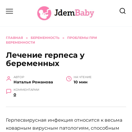
Перейти
к
содержанию
ГЛАВНАЯ
»
БЕРЕМЕННОСТЬ
»
ПРОБЛЕМЫ ПРИ
БЕРЕМЕННОСТИ
Лечение герпеса у
беременных
АВТОР
НА ЧТЕНИЕ
Наталья Романова
10 мин
КОММЕНТАРИИ
0
Герпесвирусная инфекция относится к весьма
коварным вирусным патологиям, способным