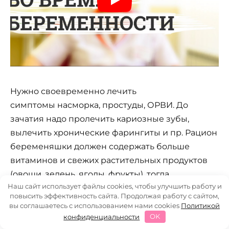
Нужно своевременно лечить
симптомы насморка, простуды, ОРВИ. До
зачатия надо пролечить кариозные зубы,
вылечить хронические фарингиты и пр. Рацион
беременяшки должен содержать больше
витаминов и свежих растительных продуктов
(овощи, зелень, ягоды, фрукты), тогда
Наш сайт использует файлы cookies, чтобы улучшить работу и
иммунитет сможет справиться с
повысить эффективность сайта. Продолжая работу с сайтом,
герпесвирусной атакой без последствий для
вы соглашаетесь с использованием нами cookies
Политикой
крохи и осложнений для беременности.
конфиденциальности
OK