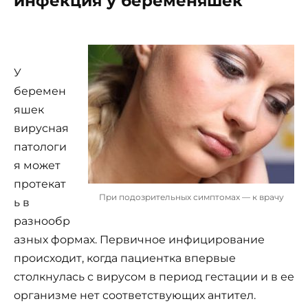
инфекция у беременяшек
У
беремен
яшек
вирусная
патологи
я может
протекат
При подозрительных симптомах — к врачу
ь в
разнообр
азных формах. Первичное инфицирование
происходит, когда пациентка впервые
столкнулась с вирусом в период гестации и в ее
организме нет соответствующих антител.