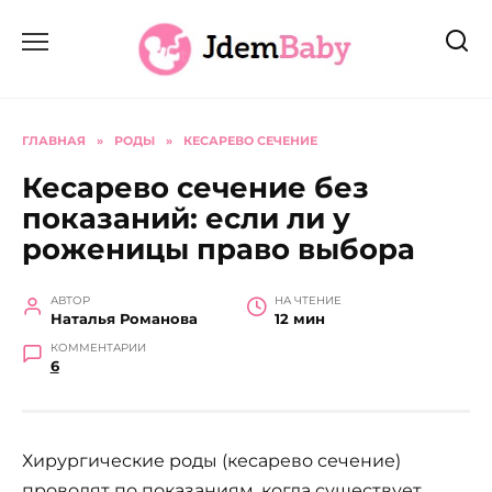
Перейти
к
содержанию
ГЛАВНАЯ
»
РОДЫ
»
КЕСАРЕВО СЕЧЕНИЕ
Кесарево сечение без
показаний: если ли у
роженицы право выбора
АВТОР
НА ЧТЕНИЕ
Наталья Романова
12 мин
КОММЕНТАРИИ
6
Хирургические роды (кесарево сечение)
проводят по показаниям, когда существует