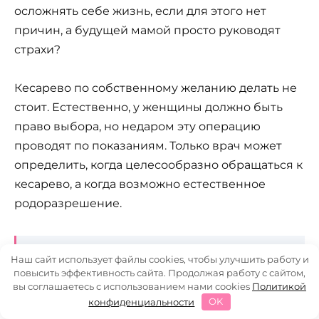
осложнять себе жизнь, если для этого нет
причин, а будущей мамой просто руководят
страхи?
Кесарево по собственному желанию делать не
стоит. Естественно, у женщины должно быть
право выбора, но недаром эту операцию
проводят по показаниям. Только врач может
определить, когда целесообразно обращаться к
кесарево, а когда возможно естественное
родоразрешение.
Наш сайт использует файлы cookies, чтобы улучшить работу и
Природа продумала все сама: процесс
6
повысить эффективность сайта. Продолжая работу с сайтом,
родов максимально готовит малыша к
вы соглашаетесь с использованием нами cookies
Политикой
конфиденциальности
OK
внеутробной жизни, а на организм