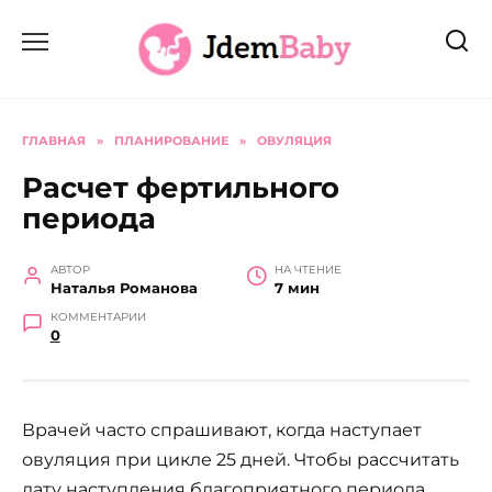
Перейти
к
содержанию
ГЛАВНАЯ
»
ПЛАНИРОВАНИЕ
»
ОВУЛЯЦИЯ
Расчет фертильного
периода
АВТОР
НА ЧТЕНИЕ
Наталья Романова
7 мин
КОММЕНТАРИИ
0
Врачей часто спрашивают, когда наступает
овуляция при цикле 25 дней. Чтобы рассчитать
дату наступления благоприятного периода