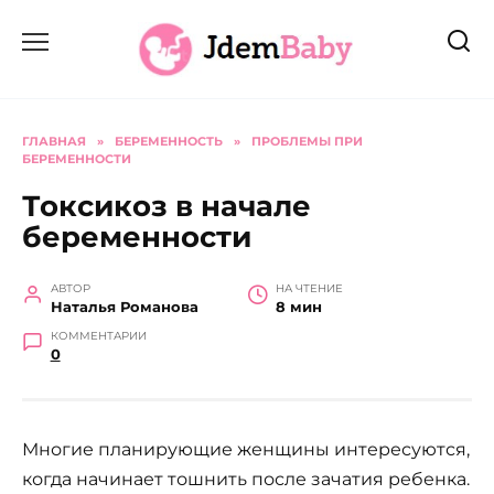
Перейти
к
содержанию
ГЛАВНАЯ
»
БЕРЕМЕННОСТЬ
»
ПРОБЛЕМЫ ПРИ
БЕРЕМЕННОСТИ
Токсикоз в начале
беременности
АВТОР
НА ЧТЕНИЕ
Наталья Романова
8 мин
КОММЕНТАРИИ
0
Многие планирующие женщины интересуются,
когда начинает тошнить после зачатия ребенка.