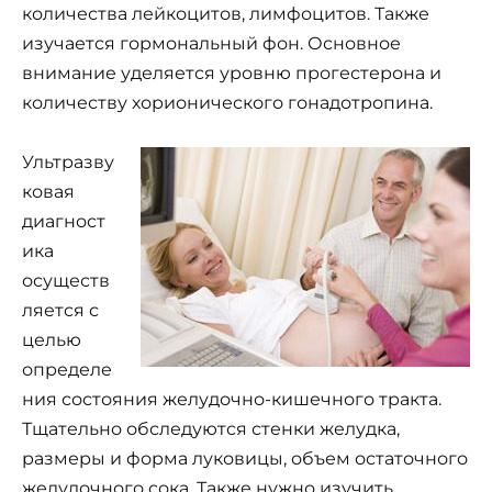
количества лейкоцитов, лимфоцитов. Также
изучается гормональный фон. Основное
внимание уделяется уровню прогестерона и
количеству хорионического гонадотропина.
Ультразву
ковая
диагност
ика
осуществ
ляется с
целью
определе
ния состояния желудочно-кишечного тракта.
Тщательно обследуются стенки желудка,
размеры и форма луковицы, объем остаточного
желудочного сока. Также нужно изучить