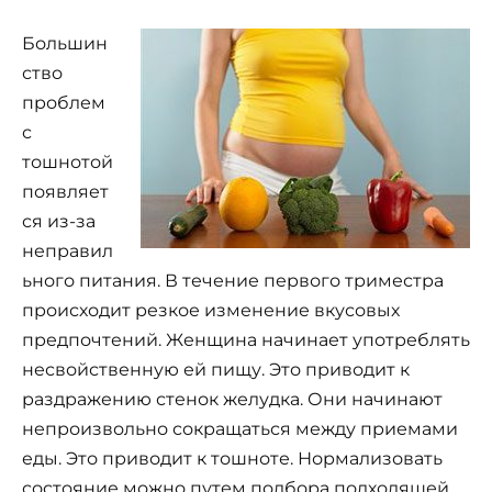
Большин
ство
проблем
с
тошнотой
появляет
ся из-за
неправил
ьного питания. В течение первого триместра
происходит резкое изменение вкусовых
предпочтений. Женщина начинает употреблять
несвойственную ей пищу. Это приводит к
раздражению стенок желудка. Они начинают
непроизвольно сокращаться между приемами
еды. Это приводит к тошноте. Нормализовать
состояние можно путем подбора подходящей