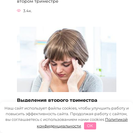
втором триместре
3.4к.
Выделения второго триместра
Наш сайт использует файлы cookies, чтобы улучшить работу и
Распространенные причины белых или
повысить эффективность сайта. Продолжая работу с сайтом,
бежевых выделений
вы соглашаетесь с использованием нами cookies
Политикой
2.8к.
конфиденциальности
OK