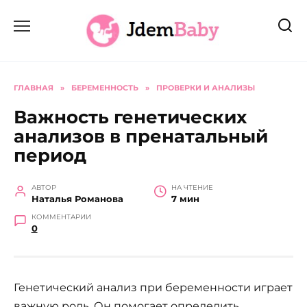
Перейти
к
содержанию
ГЛАВНАЯ
»
БЕРЕМЕННОСТЬ
»
ПРОВЕРКИ И АНАЛИЗЫ
Важность генетических
анализов в пренатальный
период
АВТОР
НА ЧТЕНИЕ
Наталья Романова
7 мин
КОММЕНТАРИИ
0
Генетический анализ при беременности играет
важную роль. Он помогает определить