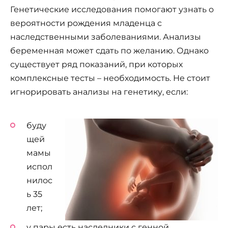
Генетические исследования помогают узнать о
вероятности рождения младенца с
наследственными заболеваниями. Анализы
беременная может сдать по желанию. Однако
существует ряд показаний, при которых
комплексные тесты – необходимость. Не стоит
игнорировать анализы на генетику, если:
буду
щей
мамы
испол
нилос
ь 35
лет;
у пары есть наследники с генной