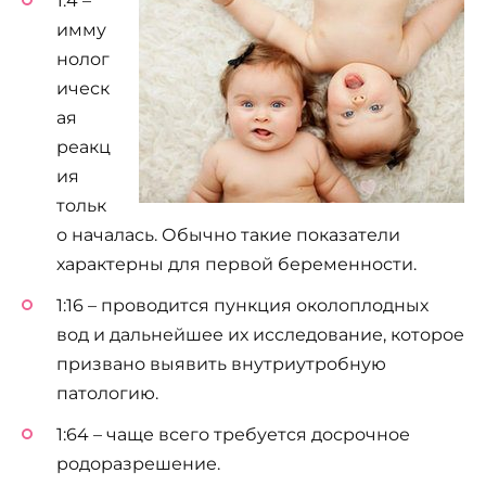
1:4 –
имму
нолог
ическ
ая
реакц
ия
тольк
о началась. Обычно такие показатели
характерны для первой беременности.
1:16 – проводится пункция околоплодных
вод и дальнейшее их исследование, которое
призвано выявить внутриутробную
патологию.
1:64 – чаще всего требуется досрочное
родоразрешение.