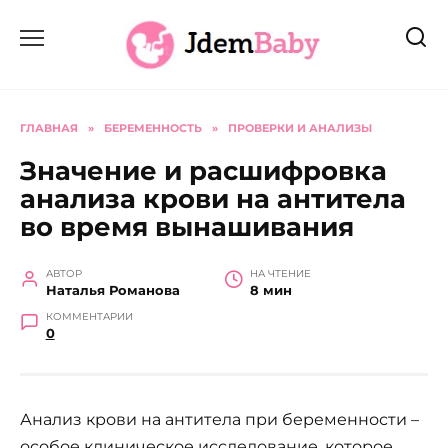
Перейти
к
содержанию
ГЛАВНАЯ
»
БЕРЕМЕННОСТЬ
»
ПРОВЕРКИ И АНАЛИЗЫ
Значение и расшифровка
анализа крови на антитела
во время вынашивания
АВТОР
НА ЧТЕНИЕ
Наталья Романова
8 мин
КОММЕНТАРИИ
0
Анализ крови на антитела при беременности –
особое клиническое исследование, которое