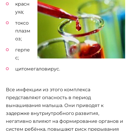
красн
уха;
токсо
плазм
оз;
герпе
с;
цитомегаловирус.
Все инфекции из этого комплекса
представляют опасность в период
вынашивания малыша. Они приводят к
задержке внутриутробного развития,
негативно влияют на формирование органов и
систем ребёнка, повышают риск прерывания