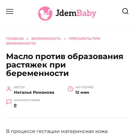
Перейти
к
содержанию
ГЛАВНАЯ
»
БЕРЕМЕННОСТЬ
»
ПРЕПАРАТЫ ПРИ
БЕРЕМЕННОСТИ
Масло против образования
растяжек при
беременности
АВТОР
НА ЧТЕНИЕ
Наталья Романова
12 мин
КОММЕНТАРИИ
0
В процессе гестации материнская кожа