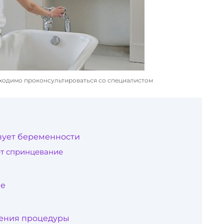
ходимо проконсультироваться со специалистом
вует беременности
т спринцевание
ие
дения процедуры