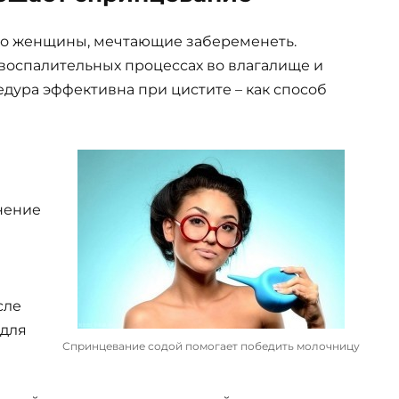
ко женщины, мечтающие забеременеть.
воспалительных процессах во влагалище и
дура эффективна при цистите – как способ
нение
сле
 для
Спринцевание содой помогает победить молочницу