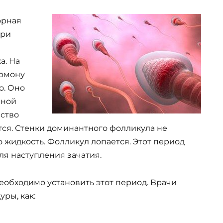
орная
При
а. На
рмону
о. Оно
рной
ество
тся. Стенки доминантного фолликула не
жидкость. Фолликул лопается. Этот период
я наступления зачатия.
обходимо установить этот период. Врачи
ры, как: