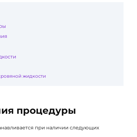
ры
ния
дкости
кровяной жидкости
ния процедуры
танавливается при наличии следующих