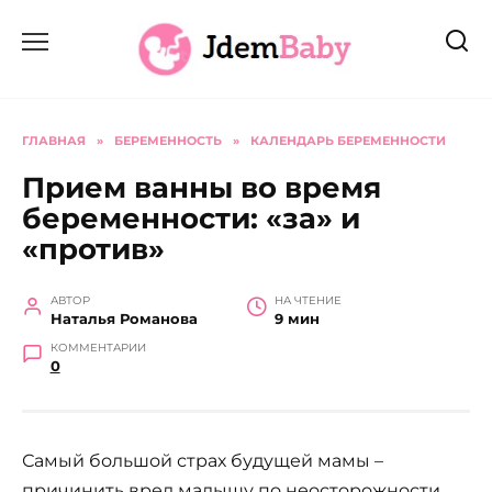
Перейти
к
содержанию
ГЛАВНАЯ
»
БЕРЕМЕННОСТЬ
»
КАЛЕНДАРЬ БЕРЕМЕННОСТИ
Прием ванны во время
беременности: «за» и
«против»
АВТОР
НА ЧТЕНИЕ
Наталья Романова
9 мин
КОММЕНТАРИИ
0
Самый большой страх будущей мамы –
причинить вред малышу по неосторожности.