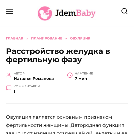
Перейти
к
содержанию
ГЛАВНАЯ
»
ПЛАНИРОВАНИЕ
»
ОВУЛЯЦИЯ
Расстройство желудка в
фертильную фазу
АВТОР
НА ЧТЕНИЕ
Наталья Романова
7 мин
КОММЕНТАРИИ
1
Овуляция является основным признаком
фертильности женщины. Детородная функция
зависит от наличия созревшей яйцеклетки и ее