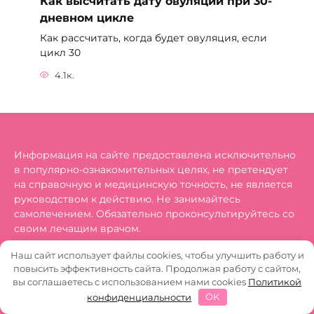
Как высчитать дату овуляции при 30-
дневном цикле
Как рассчитать, когда будет овуляция, если
цикл 30
4.1к.
Информация на сайте предоставлена исключительно
в популярно-ознакомительных целях, не претендует
на справочную и медицинскую точность, не является
руководством к действию. Не занимайтесь
самолечением. Обязательно проконсультируйтесь со
своим лечащим врачом.
Наш сайт использует файлы cookies, чтобы улучшить работу и
1
повысить эффективность сайта. Продолжая работу с сайтом,
Карта сайта
вы соглашаетесь с использованием нами cookies
Политикой
конфиденциальности
OK