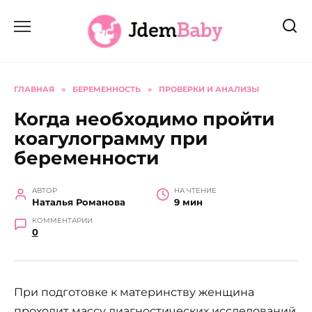
Перейти
к
содержанию
ГЛАВНАЯ
»
БЕРЕМЕННОСТЬ
»
ПРОВЕРКИ И АНАЛИЗЫ
Когда необходимо пройти
коагулограмму при
беременности
АВТОР
НА ЧТЕНИЕ
Наталья Романова
9 мин
КОММЕНТАРИИ
0
При подготовке к материнству женщина
проходит массу диагностических исследований,