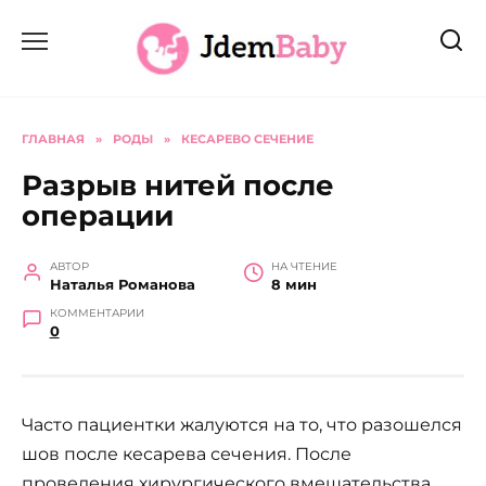
Перейти
к
содержанию
ГЛАВНАЯ
»
РОДЫ
»
КЕСАРЕВО СЕЧЕНИЕ
Разрыв нитей после
операции
АВТОР
НА ЧТЕНИЕ
Наталья Романова
8 мин
КОММЕНТАРИИ
0
Часто пациентки жалуются на то, что разошелся
шов после кесарева сечения. После
проведения хирургического вмешательства