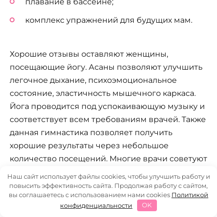
плавание в бассейне;
комплекс упражнений для будущих мам.
Хорошие отзывы оставляют женщины,
посещающие йогу. Асаны позволяют улучшить
легочное дыхание, психоэмоциональное
состояние, эластичность мышечного каркаса.
Йога проводится под успокаивающую музыку и
соответствует всем требованиям врачей. Также
данная гимнастика позволяет получить
хорошие результаты через небольшое
количество посещений. Многие врачи советуют
ходить на йогу со второго триместра. Такие
Наш сайт использует файлы cookies, чтобы улучшить работу и
пациентки хорошо переносят периодические
повысить эффективность сайта. Продолжая работу с сайтом,
вы соглашаетесь с использованием нами cookies
Политикой
схватки. Снижается риск получения разрывов в
конфиденциальности
OK
ходе родовой деятельности.