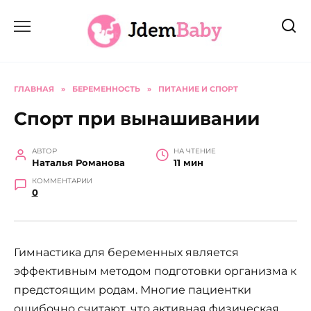
Перейти
к
содержанию
ГЛАВНАЯ
»
БЕРЕМЕННОСТЬ
»
ПИТАНИЕ И СПОРТ
Спорт при вынашивании
АВТОР
НА ЧТЕНИЕ
Наталья Романова
11 мин
КОММЕНТАРИИ
0
Гимнастика для беременных является
эффективным методом подготовки организма к
предстоящим родам. Многие пациентки
ошибочно считают, что активная физическая