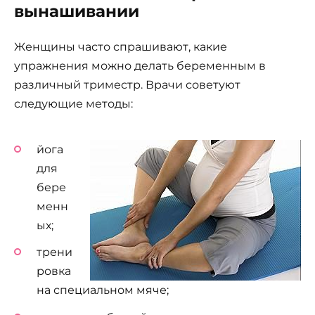
вынашивании
Женщины часто спрашивают, какие
упражнения можно делать беременным в
различный триместр. Врачи советуют
следующие методы:
йога
для
бере
менн
ых;
трени
ровка
на специальном мяче;