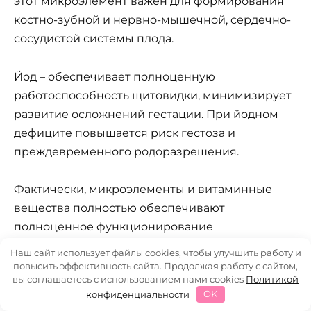
этот микроэлемент важен для формирования
костно-зубной и нервно-мышечной, сердечно-
сосудистой системы плода.
Йод – обеспечивает полноценную
работоспособность щитовидки, минимизирует
развитие осложнений гестации. При йодном
дефиците повышается риск гестоза и
преждевременного родоразрешения.
Фактически, микроэлементы и витаминные
вещества полностью обеспечивают
полноценное функционирование
материнского организма и формирование
Наш сайт использует файлы cookies, чтобы улучшить работу и
здорового ребеночка в утробе, предотвращая
повысить эффективность сайта. Продолжая работу с сайтом,
вы соглашаетесь с использованием нами cookies
Политикой
массу всевозможных осложнений, аномалий и
конфиденциальности
OK
отклонений.