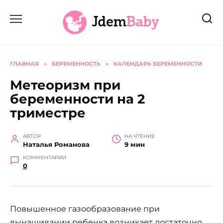
Перейти
к
содержанию
ГЛАВНАЯ
»
БЕРЕМЕННОСТЬ
»
КАЛЕНДАРЬ БЕРЕМЕННОСТИ
Метеоризм при
беременности на 2
триместре
АВТОР
НА ЧТЕНИЕ
Наталья Романова
9 мин
КОММЕНТАРИИ
0
Повышенное газообразование при
вынашивании ребенка возникает достаточно