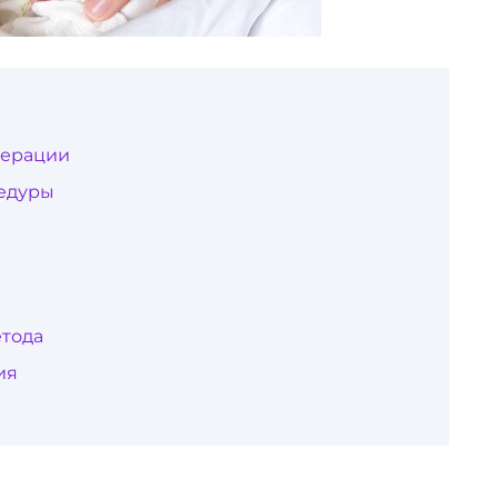
перации
едуры
етода
ия