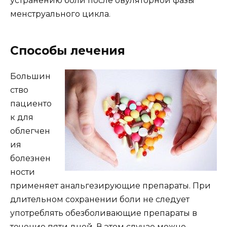
устранению боли после овуляторной фазы
менструального цикла.
Способы лечения
Большин
ство
пациенто
к для
облегчен
ия
болезнен
ности
применяет анальгезирующие препараты. При
длительном сохранении боли не следует
употреблять обезболивающие препараты в
течение пяти дней. В этом случае можно