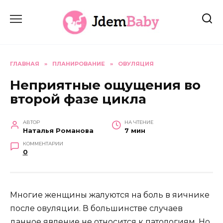
Перейти
к
содержанию
ГЛАВНАЯ
»
ПЛАНИРОВАНИЕ
»
ОВУЛЯЦИЯ
Неприятные ощущения во
второй фазе цикла
АВТОР
НА ЧТЕНИЕ
Наталья Романова
7 мин
КОММЕНТАРИИ
0
Многие женщины жалуются на боль в яичнике
после овуляции. В большинстве случаев
данное явление не относится к патологиям. Но