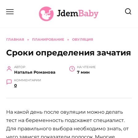
Перейти
к
содержанию
ГЛАВНАЯ
»
ПЛАНИРОВАНИЕ
»
ОВУЛЯЦИЯ
Сроки определения зачатия
АВТОР
НА ЧТЕНИЕ
Наталья Романова
7 мин
КОММЕНТАРИИ
0
На какой день после овуляции можно делать
тест на беременность подскажет специалист.
Для правильного выбора необходимо знать, от
чего зависят показатели полосок. Многие