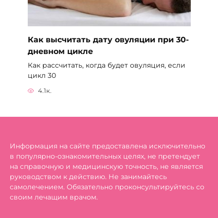
Как высчитать дату овуляции при 30-
дневном цикле
Как рассчитать, когда будет овуляция, если
цикл 30
4.1к.
Информация на сайте предоставлена исключительно
в популярно-ознакомительных целях, не претендует
на справочную и медицинскую точность, не является
руководством к действию. Не занимайтесь
самолечением. Обязательно проконсультируйтесь со
своим лечащим врачом.