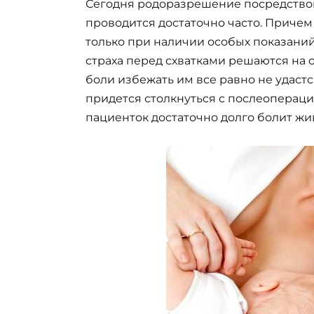
Сегодня родоразрешение посредство
проводится достаточно часто. Приче
только при наличии особых показаний
страха перед схватками решаются на 
боли избежать им все равно не удаст
придется столкнуться с послеоперац
пациенток достаточно долго болит жив