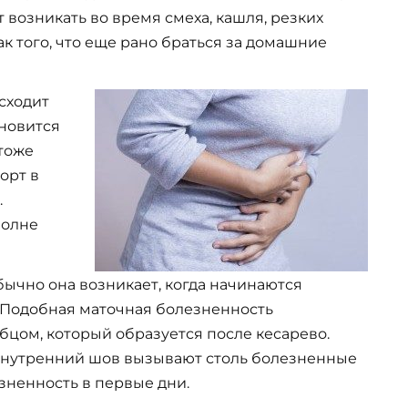
 возникать во время смеха, кашля, резких
к того, что еще рано браться за домашние
сходит
ановится
тоже
орт в
.
полне
бычно она возникает, когда начинаются
 Подобная маточная болезненность
бцом, который образуется после кесарево.
нутренний шов вызывают столь болезненные
ненность в первые дни.