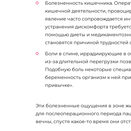
Болезненность кишечника. Опера
кишечной деятельности, провоци
явление часто сопровождается ин
устранения дискомфорта требует
помощью диеты и медикаментозны
становятся причиной трудностей 
Боли в спине, иррадиирующие в о
из-за длительной перегрузки поз
Подобную боль некоторые специал
беременность организм к ней прив
привычке».
Эти болезненные ощущения в зоне ж
для послеоперационного периода пац
вечны, спустя какое-то время они отс