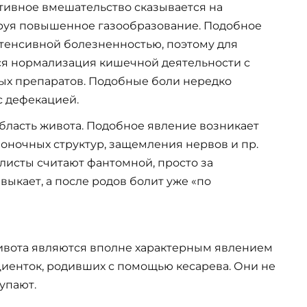
тивное вмешательство сказывается на
руя повышенное газообразование. Подобное
тенсивной болезненностью, поэтому для
ся нормализация кишечной деятельности с
х препаратов. Подобные боли нередко
с дефекацией.
бласть живота. Подобное явление возникает
воночных структур, защемления нервов и пр.
исты считают фантомной, просто за
ыкает, а после родов болит уже «по
ивота являются вполне характерным явлением
иенток, родивших с помощью кесарева. Они не
тупают.