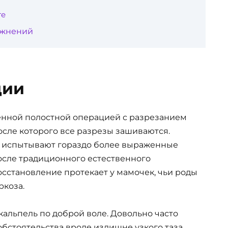
те
ожнений
ции
нной полостной операцией с разрезанием
осле которого все разрезы зашиваются.
и испытывают гораздо более выраженные
сле традиционного естественного
сстановление протекает у мамочек, чьи роды
ркоза.
кальпель по доброй воле. Довольно часто
бстоятельства вроде излишне узкого таза,